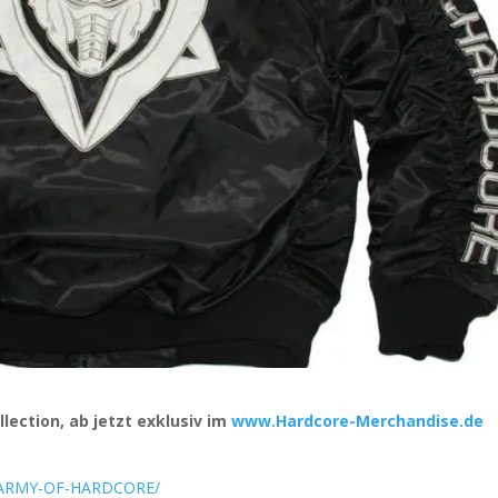
ection, ab jetzt exklusiv im
www.Hardcore-Merchandise.de
N/ARMY-OF-HARDCORE/