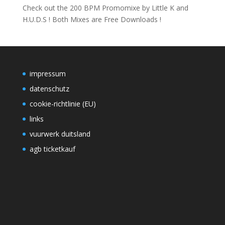
Check out the 200 BPM Promomixe by Little K and
H.U.D.S ! Both Mixes are Free Downloads !
impressum
datenschutz
cookie-richtlinie (EU)
links
vuurwerk duitsland
agb ticketkauf