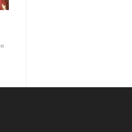
est
,