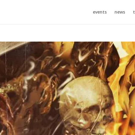
events
news
t