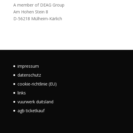
A member of DEAG Group
Am Hohen Stein 8
D-56218 Mülheim-Kärlich
impressum
datenschutz
cookie-richtlinie (EU)
links
vuurwerk duitsland
agb ticketkauf