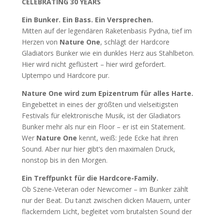
CELEBRATING 30 YEARS
Ein Bunker. Ein Bass. Ein Versprechen.
Mitten auf der legendären Raketenbasis Pydna, tief im
Herzen von
Nature One
, schlägt der Hardcore
Gladiators Bunker wie ein dunkles Herz aus Stahlbeton.
Hier wird nicht geflüstert – hier wird gefordert.
Uptempo und Hardcore pur.
Nature One wird zum Epizentrum für alles Harte.
Eingebettet in eines der größten und vielseitigsten
Festivals für elektronische Musik, ist der Gladiators
Bunker mehr als nur ein Floor – er ist ein Statement.
Wer
Nature One
kennt, weiß: Jede Ecke hat ihren
Sound. Aber nur hier gibt’s den maximalen Druck,
nonstop bis in den Morgen.
Ein Treffpunkt für die Hardcore-Family.
Ob Szene-Veteran oder Newcomer – im Bunker zählt
nur der Beat. Du tanzt zwischen dicken Mauern, unter
flackerndem Licht, begleitet vom brutalsten Sound der