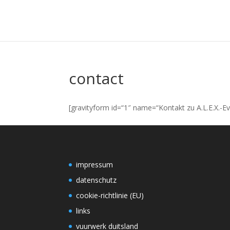
contact
[gravityform id=“1″ name=“Kontakt zu A.L.E.X.-Ev
impressum
datenschutz
cookie-richtlinie (EU)
links
vuurwerk duitsland