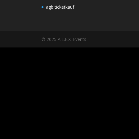
agb ticketkauf
© 2025 A.L.E.X. Events