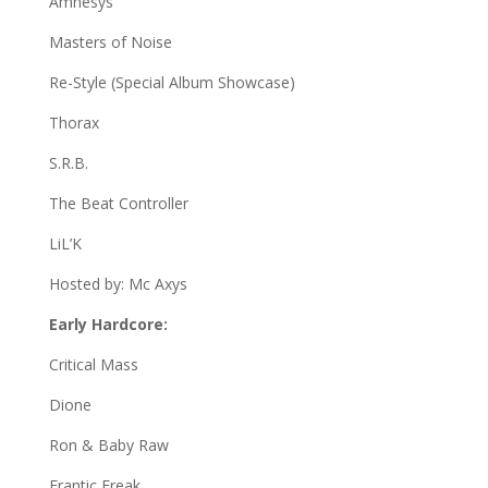
Amnesys
Masters of Noise
Re-Style (Special Album Showcase)
Thorax
S.R.B.
The Beat Controller
LiL’K
Hosted by: Mc Axys
Early Hardcore:
Critical Mass
Dione
Ron & Baby Raw
Frantic Freak