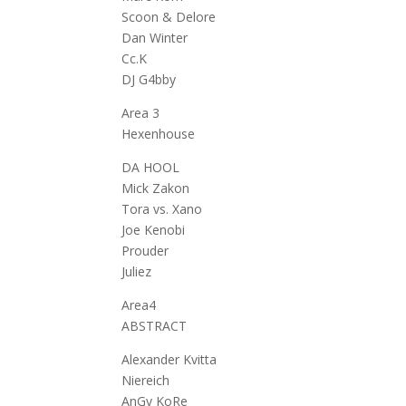
Scoon & Delore
Dan Winter
Cc.K
DJ G4bby
Area 3
Hexenhouse
DA HOOL
Mick Zakon
Tora vs. Xano
Joe Kenobi
Prouder
Juliez
Area4
ABSTRACT
Alexander Kvitta
Niereich
AnGy KoRe