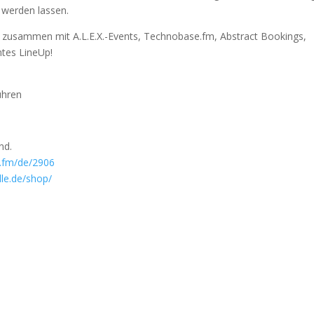
 werden lassen.
le zusammen mit A.L.E.X.-Events, Technobase.fm, Abstract Bookings,
ntes LineUp!
ühren
nd.
.fm/
de/2906
le.de/shop/