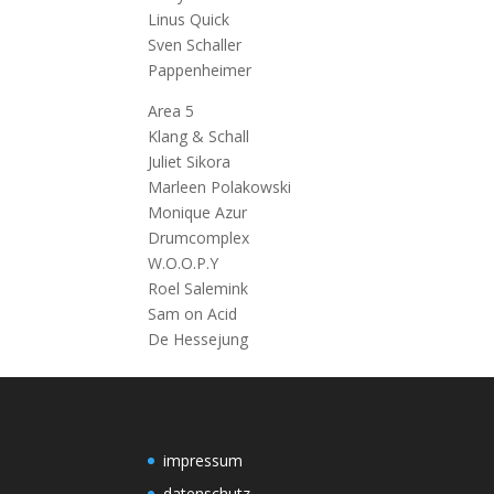
Linus Quick
Sven Schaller
Pappenheimer
Area 5
Klang & Schall
Juliet Sikora
Marleen Polakowski
Monique Azur
Drumcomplex
W.O.O.P.Y
Roel Salemink
Sam on Acid
De Hessejung
impressum
datenschutz