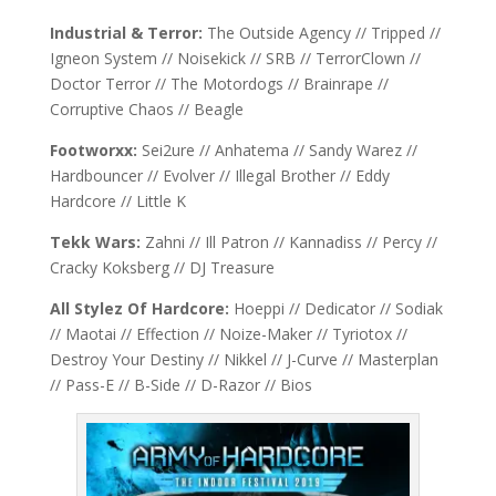
Industrial & Terror:
The Outside Agency // Tripped //
Igneon System // Noisekick // SRB // TerrorClown //
Doctor Terror // The Motordogs // Brainrape //
Corruptive Chaos // Beagle
Footworxx:
Sei2ure // Anhatema // Sandy Warez //
Hardbouncer // Evolver // Illegal Brother // Eddy
Hardcore // Little K
Tekk Wars:
Zahni // Ill Patron // Kannadiss // Percy //
Cracky Koksberg // DJ Treasure
All Stylez Of Hardcore:
Hoeppi // Dedicator // Sodiak
// Maotai // Effection // Noize-Maker // Tyriotox //
Destroy Your Destiny // Nikkel // J-Curve // Masterplan
// Pass-E // B-Side // D-Razor // Bios