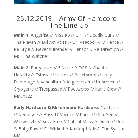
25.12.2019 – Army Of Hardcore –
The Line Up
Main 1:
Angerfist // Miss K8 // GPF // Deadly Guns //
Tha Playah // Evil Activities // Dr. Peacock // D-Fence //
Re-Style // Never Surrender // Tensor & Re-Direction //
MC: Tha Watcher
Main 2:
Partyraiser // F.Noize // DRS // Chaotic
Hostility // Estasia // Hatred // Bulletproof // Lady
Dammage // Vandal!sm // Angernoizer // Unproven //
Cryogenic // Trespassed // Footworxx Militant Crew //
Madnezz
Early Hardcore & Millennium Hardcore:
Nosferatu
// Neophyte // Bass-D // Vince // Panic // Rob Gee //
Waxweazle // Buzz Fuzz // Critical Mass // Dione // Ron
& Baby Raw // DJ Wicked // Kahlkopf // MC: The Syntax
MC