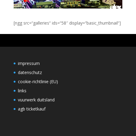
[ngg src=“galleries“ ids=“58″ display=“basic_thumbnail“]
impressum
datenschutz
cookie-richtlinie (EU)
links
vuurwerk duitsland
agb ticketkauf