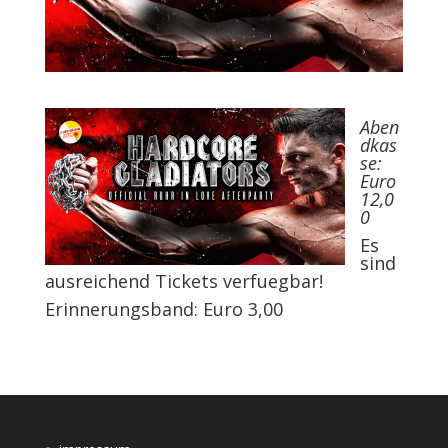
Aben
dkas
se:
Euro
12,0
0
Es
sind
ausreichend Tickets verfuegbar!
Erinnerungsband: Euro 3,00